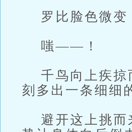
罗比脸色微变
嗤——！
千鸟向上疾掠
刻多出一条细细
避开这上挑而