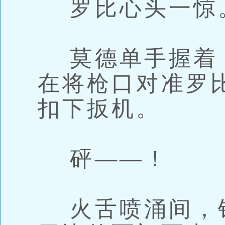
罗比心头一惊
莫德单手握着
在将枪口对准罗
扣下扳机。
砰——！
火舌喷涌间，