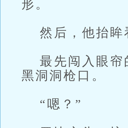
形。
然后，他抬眸
最先闯入眼帘
黑洞洞枪口。
“嗯？”