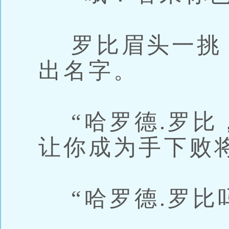
罗比眉头一挑
出名字。
“哈罗德.罗比
让你成为手下败
“哈罗德.罗比