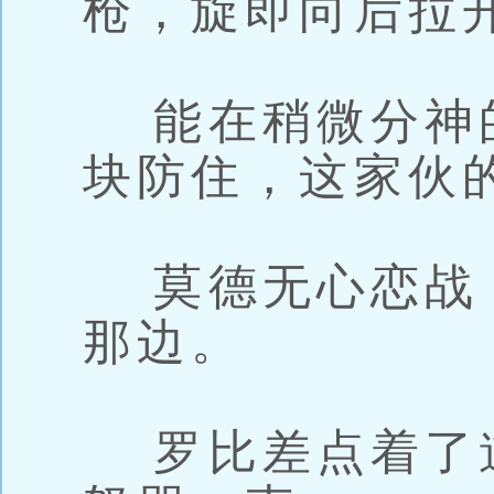
枪，旋即向后拉
能在稍微分神
块防住，这家伙
莫德无心恋战
那边。
罗比差点着了