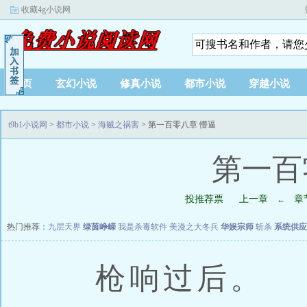
收藏4g小说网
首页
玄幻小说
修真小说
都市小说
穿越小说
t9b1小说网
>
都市小说
>
海贼之祸害
> 第一百零八章 懵逼
第一百
投推荐票
上一章
章
←
热门推荐：
九层天界
绿茵峥嵘
我是杀毒软件
美漫之大冬兵
华娱宗师
斩杀
系统供应
枪响过后。