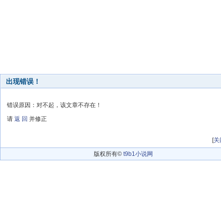
出现错误！
错误原因：对不起，该文章不存在！
请
返 回
并修正
[
关
版权所有©
t9b1小说网