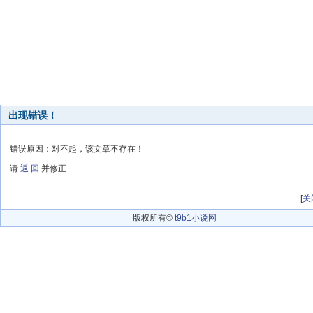
出现错误！
错误原因：对不起，该文章不存在！
请
返 回
并修正
[
关
版权所有©
t9b1小说网