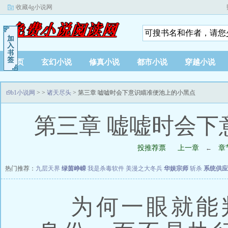
收藏4g小说网
首页
玄幻小说
修真小说
都市小说
穿越小说
t9b1小说网
>
>
诸天尽头
> 第三章 嘘嘘时会下意识瞄准便池上的小黑点
第三章 嘘嘘时会下
投推荐票
上一章
章
←
热门推荐：
九层天界
绿茵峥嵘
我是杀毒软件
美漫之大冬兵
华娱宗师
斩杀
系统供应
为何一眼就能