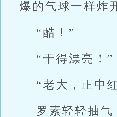
爆的气球一样炸
“酷！”
“干得漂亮！”
“老大，正中红
罗素轻轻抽气