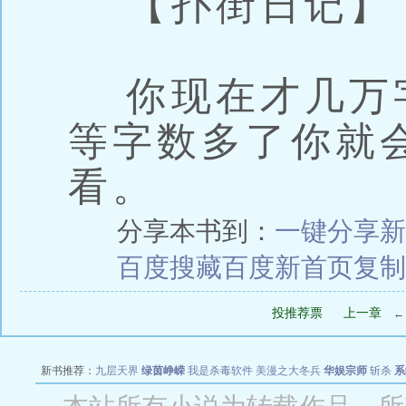
【扑街日记】
你现在才几万
等字数多了你就
看。
分享本书到：
一键分享
新
百度搜藏
百度新首页
复制
投推荐票
上一章
新书推荐：
九层天界
绿茵峥嵘
我是杀毒软件
美漫之大冬兵
华娱宗师
斩杀
系
空城
战争天堂
混元道纪
教练万岁
都市全能巨星
绝对交易
全职武神
位面复制