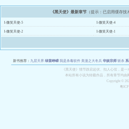
《黑天使》最新章节
（提示：已启用缓存技
I-微笑天使-5
I-微笑天使-4
I-微笑天使-2
I-微笑天使-1
新书推荐：
九层天界
绿茵峥嵘
我是杀毒软件
美漫之大冬兵
华娱宗师
斩杀
系
空城
战争天堂
混元道纪
教练万岁
都市全能巨星
绝对交易
全职武神
位面复制
《黑天使》情节跌宕起伏、扣人心弦，是一本
本站所有小说为转载作品，所有章节均由
Copyright © 2
粤IC