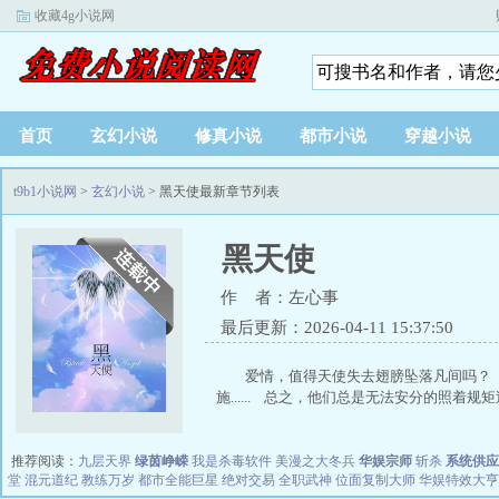
收藏4g小说网
首页
玄幻小说
修真小说
都市小说
穿越小说
t9b1小说网
>
玄幻小说
> 黑天使最新章节列表
黑天使
作 者：左心事
最后更新：2026-04-11 15:37:50
爱情，值得天使失去翅膀坠落凡间吗？
施...... 总之，他们总是无法安分的照着规矩过
推荐阅读：
九层天界
绿茵峥嵘
我是杀毒软件
美漫之大冬兵
华娱宗师
斩杀
系统供应
堂
混元道纪
教练万岁
都市全能巨星
绝对交易
全职武神
位面复制大师
华娱特效大亨