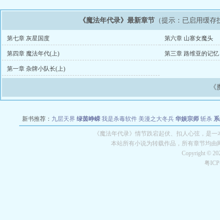
《魔法年代录》最新章节
（提示：已启用缓存
第七章 灰星国度
第六章 山寨女魔头
第四章 魔法年代(上)
第三章 路维亚的记忆
第一章 杂牌小队长(上)
《
新书推荐：
九层天界
绿茵峥嵘
我是杀毒软件
美漫之大冬兵
华娱宗师
斩杀
系
空城
战争天堂
混元道纪
教练万岁
都市全能巨星
绝对交易
全职武神
位面复制
《魔法年代录》情节跌宕起伏、扣人心弦，是一本
本站所有小说为转载作品，所有章节均由
Copyright © 2
粤IC