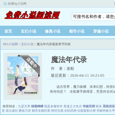
收藏4g小说网
首页
玄幻小说
修真小说
都市小说
穿越小说
t9b1小说网
>
玄幻小说
> 魔法年代录最新章节列表
魔法年代录
作 者：迷航
最后更新：2026-04-11 16:21:05
远古世界，魔力纵横 未来幻想，科技
有何伤悲？ 冷面屠手路维亚，究竟何去何从？
推荐阅读：
九层天界
绿茵峥嵘
我是杀毒软件
美漫之大冬兵
华娱宗师
斩杀
系统供应
堂
混元道纪
教练万岁
都市全能巨星
绝对交易
全职武神
位面复制大师
华娱特效大亨