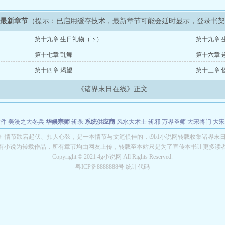
》最新章节
（提示：已启用缓存技术，最新章节可能会延时显示，登录书
第十九章 生日礼物（下）
第十九章 
第十七章 乱舞
第十六章 
第十四章 渴望
第十三章 
《诸界末日在线》正文
软件
美漫之大冬兵
华娱宗师
斩杀
系统供应商
风水大术士
斩邪
万界圣师
大宋将门
大宋
能巨星
绝对交易
全职武神
位面复制大师
华娱特效大亨
原始大厨王
怪物聊天群
某美漫
》情节跌宕起伏、扣人心弦，是一本情节与文笔俱佳的，t9b1小说网转载收集诸界末
有小说为转载作品，所有章节均由网友上传，转载至本站只是为了宣传本书让更多读
长别打脸
Copyright © 2021 4g小说网 All Rights Reserved.
粤ICP备8888888号 统计代码