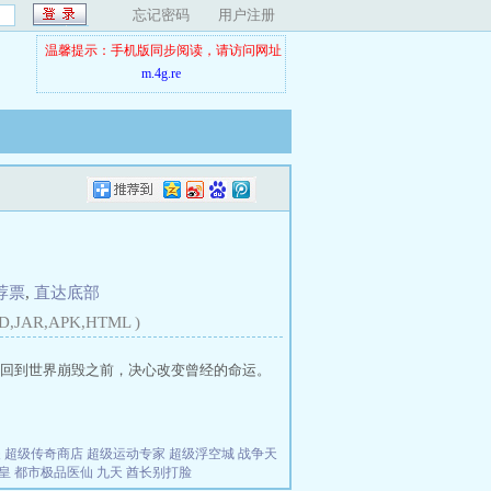
忘记密码
用户注册
温馨提示：手机版同步阅读，请访问网址
m.4g.re
荐票
,
直达底部
D,JAR,APK,HTML )
回到世界崩毁之前，决心改变曾经的命运。
夫
超级传奇商店
超级运动专家
超级浮空城
战争天
皇
都市极品医仙
九天
酋长别打脸