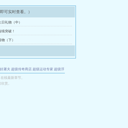
架即可实时查看。）
生日礼物（中）
连续突破！
怪物（下）
好屠夫
超级传奇商店
超级运动专家
超级浮
的特工
我夺舍了魔皇
都市极品医仙
九天
酋
日在线最新章节。
者欣赏。