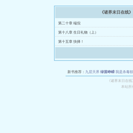
《诸界末日在线
第二十章 端倪
第十八章 生日礼物（上）
第十五章 抉择！
新书推荐：
九层天界
绿茵峥嵘
我是杀毒
空城
战争天堂
混元道纪
教练万岁
都市全
《诸界末日在线
本站所