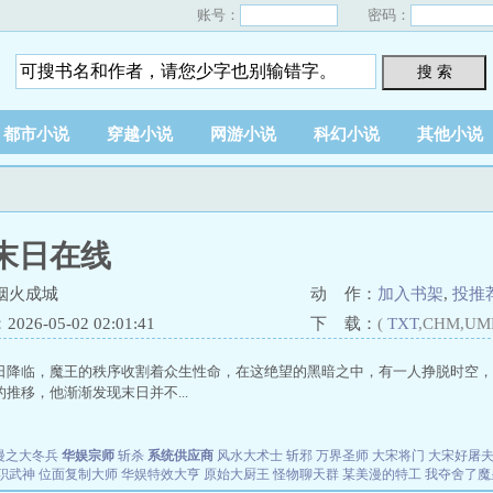
账号：
密码：
搜 索
都市小说
穿越小说
网游小说
科幻小说
其他小说
末日在线
烟火成城
动 作：
加入书架
,
投推
26-05-02 02:01:41
下 载：
(
TXT
,CHM,UM
日降临，魔王的秩序收割着众生性命，在这绝望的黑暗之中，有一人挣脱时空，
推移，他渐渐发现末日并不...
漫之大冬兵
华娱宗师
斩杀
系统供应商
风水大术士
斩邪
万界圣师
大宋将门
大宋好屠
职武神
位面复制大师
华娱特效大亨
原始大厨王
怪物聊天群
某美漫的特工
我夺舍了魔