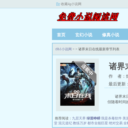
收藏4g小说网
首页
玄幻小说
修真小说
t9b1小说网
>
> 诸界末日在线最新章节列表
诸界
作 者：
最后更新：20
诸界末
但随着时间的
推荐阅读：
九层天界
绿茵峥嵘
我是杀毒软件
美
堂
混元道纪
教练万岁
都市全能巨星
绝对交易
全